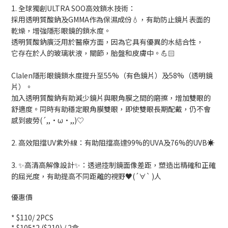
1. 全球獨創ULTRA SOO高效鎖水技術：
採用透明質酸鈉及GMMA作為保濕成份
💧
，
有助防止鏡片表面的
乾燥，增強隱形眼鏡的鎖水度。
透明質酸鈉廣泛用於醫療方面，因為它具有優異的水結合性，
它存在於人的玻璃狀液，關節，胎盤和皮膚中。
💪🏻
Clalen隱形眼鏡鎖水度提升至55%（有色鏡片）及58%（透明鏡
片）。
加入透明質酸鈉有助減少鏡片與眼角膜之間的磨擦，增加雙眼的
舒適度。同時有助穩定眼角膜雙眼，即使雙眼長期配戴，仍不會
感到疲勞
(´,,•ω•,,)♡
2. 高效阻擋UV紫外線：有助阻擋高達99%的UVA及76%的UVB☀️
3.
✨
高清高解像設計
✨
：透過控制鏡面像差距，塑造出精確和正確
的屈光度，有助提高不同距離的視野
♥(´∀` )人
優惠價
* $110/ 2PCS
* $105*2 ($210) / 2盒