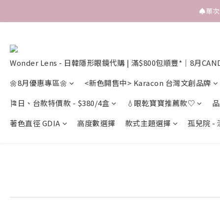
♠️單
Wonder Lens - 日韓隱形眼鏡代購 | 滿$800包順豐*｜8月CAN
🌼8月優惠專區🌼
<新色開售中> Karacon 台灣文創品牌
🎏日、台款特價款 - $380/4盒
💧眼乾寶寶推薦款♡
品
著色直徑 GDIA
高度數選擇
款式主題選擇
孤兒院 -