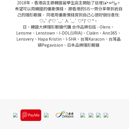
2018年，香港店主跟韓國留學生店主開始了這裡(๑•̀ㅂ•́)و✧
希望可以用韓國的優惠價錢， 跟香港的SIS一齊分享帶到岩自
己的隱形眼鏡、 同埋用優惠價錢買到自己心頭好個份喜悅:
♡｡ﾟ.(*♡´◡` 人´◡` ♡*)ﾟ♡ °・
日、韓國大牌隱形眼鏡代購 合作品牌包括 - Olens、
Lensme、Lenstown、I-DOL(URIA)、Clalen、Ann365、
Lensvery、Hapa Kristin、I-SHA、台灣Karacon、台灣晶
碩Pegavision、日本品牌隱形眼鏡