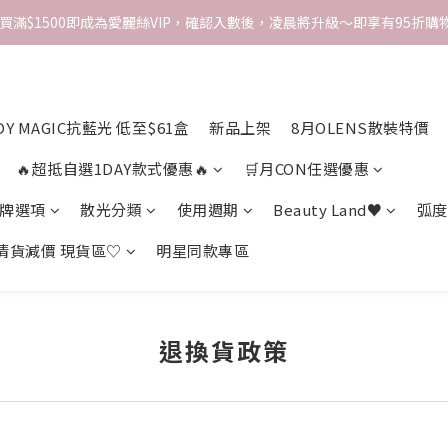
次買滿$1500即成為愛麗絲VIP，確認入數後，凌晨將升級～即享有95折購物
DY MAGIC抗藍光 低至$61盒
新品上架
8月OLENS散裝特價
🔥超抵自選1DAY款式優惠🔥
🛒月CON任選優惠
牌選項
散光分類
使用週期
Beauty Land♥
弧度
 清貨減價 現貨區♡
明星同款專區
退換貨政策