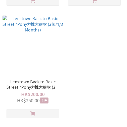
Lenstown Back to Basic
Street *Pony力推大眼款 (3個
月/3 Months)
HK$200.00
HK$250.00
8折