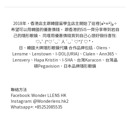
2018年，香港店主跟韓國留學生店主開始了這裡(๑•̀ㅂ•́)و✧
希望可以用韓國的優惠價錢， 跟香港的SIS一齊分享帶到岩自
己的隱形眼鏡、 同埋用優惠價錢買到自己心頭好個份喜悅:
♡｡ﾟ.(*♡´◡` 人´◡` ♡*)ﾟ♡ °・
日、韓國大牌隱形眼鏡代購 合作品牌包括 - Olens、
Lensme、Lenstown、I-DOL(URIA)、Clalen、Ann365、
Lensvery、Hapa Kristin、I-SHA、台灣Karacon、台灣晶
碩Pegavision、日本品牌隱形眼鏡
聯絡方法
Facebook: Wonder LLENS HK
Instagram: @Wonderlens.hk2
Whatsapp+: +85252085535