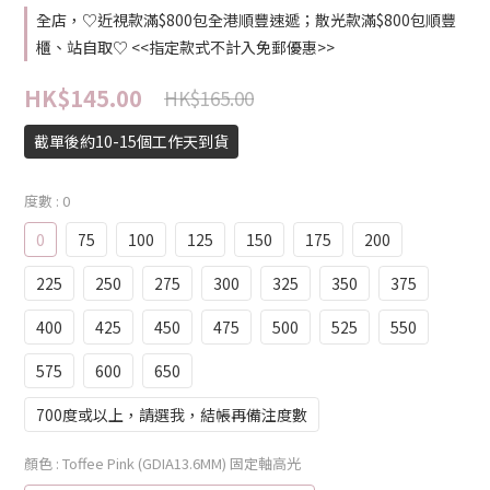
全店，♡近視款滿$800包全港順豐速遞；散光款滿$800包順豐
櫃、站自取♡ <<指定款式不計入免郵優惠>>
HK$145.00
HK$165.00
截單後約10-15個工作天到貨
度數
: 0
0
75
100
125
150
175
200
225
250
275
300
325
350
375
400
425
450
475
500
525
550
575
600
650
700度或以上，請選我，結帳再備注度數
顏色
: Toffee Pink (GDIA13.6MM) 固定軸高光