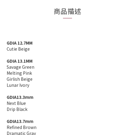
商品描述
GDIA 12.7MM
Cutie Beige
GDIA 13.1MM
Savage Green
Melting Pink
Girlish Beige
Lunar Ivory
GDIA13.3mm
Next Blue
Drip Black
GDIA13.7mm
Refined Brown
Dramatic Gray