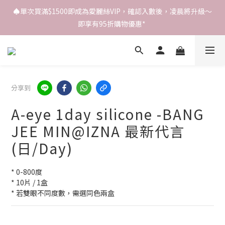
♠️單次買滿$1500即成為愛麗絲VIP，確認入數後，凌晨將升級～
即享有95折購物優惠* 
分享到
A-eye 1day silicone -BANG
JEE MIN@IZNA 最新代言
(日/Day)
* 0-800度
* 10片 / 1盒
* 若雙眼不同度數，需選同色兩盒