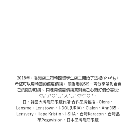
2018年，香港店主跟韓國留學生店主開始了這裡(๑•̀ㅂ•́)و✧
希望可以用韓國的優惠價錢， 跟香港的SIS一齊分享帶到岩自
己的隱形眼鏡、 同埋用優惠價錢買到自己心頭好個份喜悅:
♡｡ﾟ.(*♡´◡` 人´◡` ♡*)ﾟ♡ °・
日、韓國大牌隱形眼鏡代購 合作品牌包括 - Olens、
Lensme、Lenstown、I-DOL(URIA)、Clalen、Ann365、
Lensvery、Hapa Kristin、I-SHA、台灣Karacon、台灣晶
碩Pegavision、日本品牌隱形眼鏡