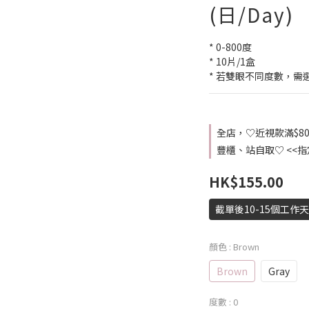
(日/Day)
* 0-800度
* 10片/1盒
* 若雙眼不同度數，需
全店，♡近視款滿$8
豐櫃、站自取♡ <<
HK$155.00
截單後10-15個工作
顏色
: Brown
Brown
Gray
度數
: 0