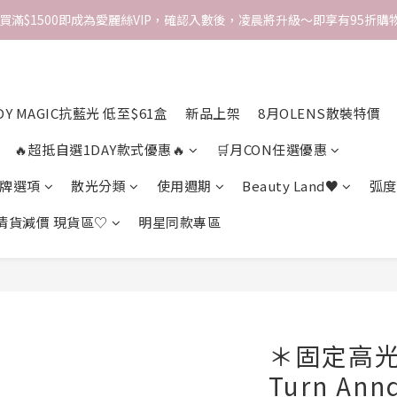
次買滿$1500即成為愛麗絲VIP，確認入數後，凌晨將升級～即享有95折購物
DY MAGIC抗藍光 低至$61盒
新品上架
8月OLENS散裝特價
🔥超抵自選1DAY款式優惠🔥
🛒月CON任選優惠
牌選項
散光分類
使用週期
Beauty Land♥
弧度
 清貨減價 現貨區♡
明星同款專區
＊固定高光＊
Turn Ann