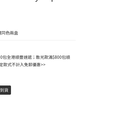
選同色兩盒
00包全港順豐速遞；散光款滿$800包順
指定款式不計入免郵優惠>>
天到貨