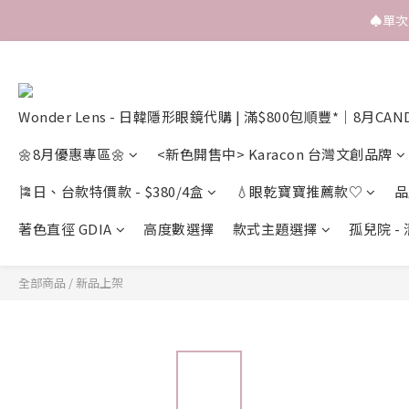
♠️單
Wonder Lens - 日韓隱形眼鏡代購 | 滿$800包順豐*｜8月CAN
🌼8月優惠專區🌼
<新色開售中> Karacon 台灣文創品牌
🎏日、台款特價款 - $380/4盒
💧眼乾寶寶推薦款♡
品
著色直徑 GDIA
高度數選擇
款式主題選擇
孤兒院 -
全部商品
/
新品上架