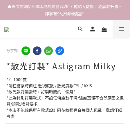
♠️單次買滿$1500即成為愛麗絲VIP，確認入數後，凌晨將升級～
即享有95折購物優惠* 
分享到
*散光訂製* Astigram Milky
* 0-1000度
*請在結帳時備注 近視度數 / 散光度數CYL / AXIS
*散光款訂製需時，訂製時間約一個月*
*此為特別訂製款式，不設任何度數不清/弧度直徑不合等原因之退
貨/退款/換貨要求
*本店不能確保所有款式設計同花紋都適合每個人佩戴，敬請仔細
考慮