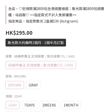
全店，♡近視款滿$800包全港順豐速遞；散光款滿$800包順豐
櫃、站自取♡ <<指定款式不計入免郵優惠>>
指定商品，指定款散光 2盒減$30 (Astigram)
HK$295.00
散光款大約需時1個月 - 1個半月訂製
度數
: 結帳時備注 近視度數 / 散光度數CYL / AXIS
結帳時備注 近視度數 / 散光度數CYL / AXIS
顏色
: BROWN
BROWN
GRAY
規格
: 1DAY
1DAY
7DAYS
2WEEKS
1MONTH