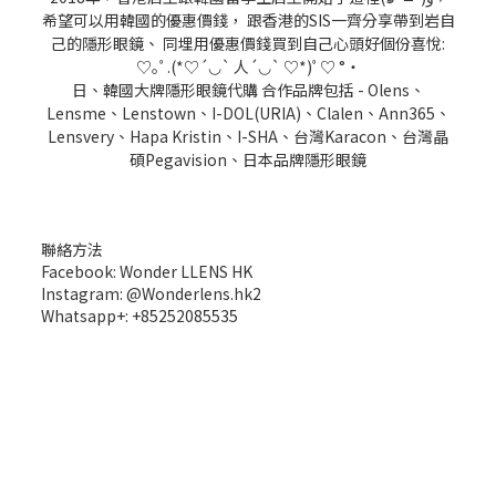
希望可以用韓國的優惠價錢， 跟香港的SIS一齊分享帶到岩自
己的隱形眼鏡、 同埋用優惠價錢買到自己心頭好個份喜悅:
♡｡ﾟ.(*♡´◡` 人´◡` ♡*)ﾟ♡ °・
日、韓國大牌隱形眼鏡代購 合作品牌包括 - Olens、
Lensme、Lenstown、I-DOL(URIA)、Clalen、Ann365、
Lensvery、Hapa Kristin、I-SHA、台灣Karacon、台灣晶
碩Pegavision、日本品牌隱形眼鏡
聯絡方法
Facebook: Wonder LLENS HK
Instagram: @Wonderlens.hk2
Whatsapp+: +85252085535