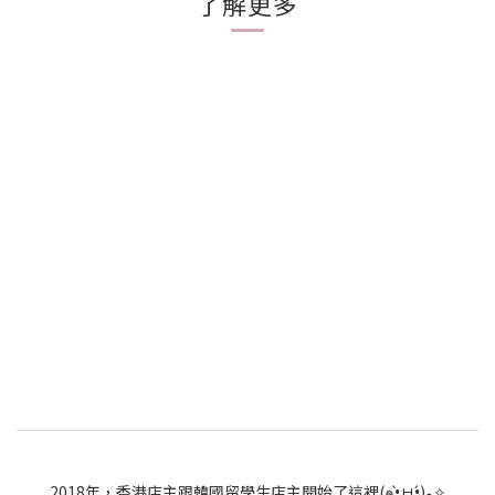
了解更多
2018年，香港店主跟韓國留學生店主開始了這裡(๑•̀ㅂ•́)و✧