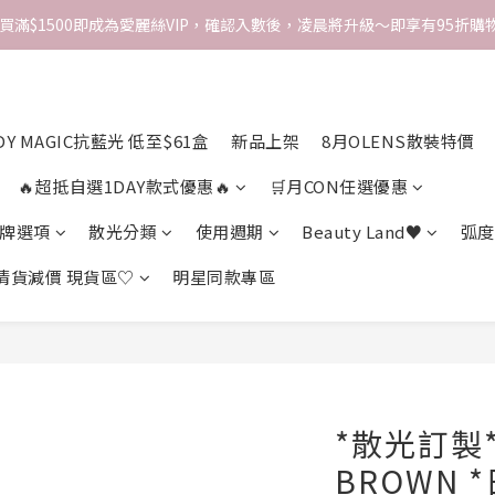
次買滿$1500即成為愛麗絲VIP，確認入數後，凌晨將升級～即享有95折購物
DY MAGIC抗藍光 低至$61盒
新品上架
8月OLENS散裝特價
🔥超抵自選1DAY款式優惠🔥
🛒月CON任選優惠
牌選項
散光分類
使用週期
Beauty Land♥
弧度
 清貨減價 現貨區♡
明星同款專區
*散光訂製* 
BROWN 