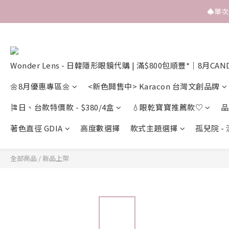
♠️單
Wonder Lens - 日韓隱形眼鏡代購 | 滿$800包順豐*｜8月CAN
🌼8月優惠專區🌼
<新色開售中> Karacon 台灣文創品牌
🎏日、台款特價款 - $380/4盒
💧眼乾寶寶推薦款♡
品
著色直徑 GDIA
高度數選擇
款式主題選擇
孤兒院 -
全部商品
/
新品上架