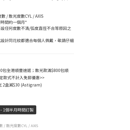
/ 散光度數CYL / AXIS
製時間約一個月*
不設任何度數不清/弧度直徑不合等原因之
式設計同花紋都適合每個人佩戴，敬請仔細
00包全港順豐速遞；散光款滿$800包順
指定款式不計入免郵優惠>>
減$30 (Astigram)
- 1個半月時間訂製
/ 散光度數CYL / AXIS