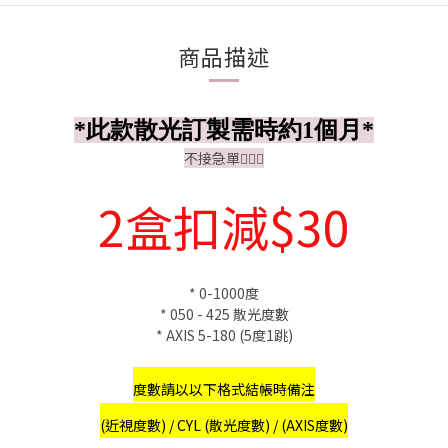
商品描述
*此款散光訂製需時約1個月*
不接急單🙇🏻‍♀️
2盒扣減$30
* 0-1000度
* 050 - 425 散光度數
* AXIS 5-180 (5度1跳)
度數請以以下格式結帳時備注
(近視度數) / CYL (散光度數) / (AXIS度數)