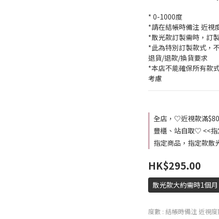
* 0-1000度
*請在結帳時備注 近視度數 
*散光款訂製需時，訂
*此為特別訂製款式，
退貨/退款/換貨要求
*本店不能確保所有款
考慮
全店，♡近視款滿$8
豐櫃、站自取♡ <<
指定商品，指定款散光 2盒
HK$295.00
散光款大約需時1個月 
度數
: 結帳時備注 近視度數 