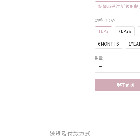
結帳時備注 近視度數 / 
規格
: 1DAY
1DAY
7DAYS
6MONTHS
1YEA
數量
現在預購
送貨及付款方式