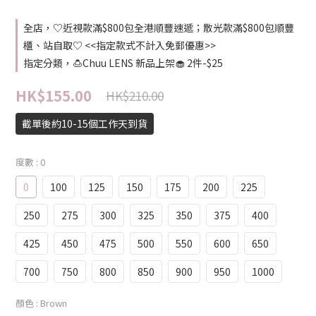
全店，♡近視款滿$800包全港順豐速遞；散光款滿$800包順豐
櫃、站自取♡ <<指定款式不計入免郵優惠>>
指定分類，🍮Chuu LENS 新品上架🧁 2件-$25
HK$155.00
HK$210.00
截單後約10-15個工作天到貨
度數
: 0
0
100
125
150
175
200
225
250
275
300
325
350
375
400
425
450
475
500
550
600
650
700
750
800
850
900
950
1000
顏色
: Brown