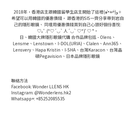
2018年，香港店主跟韓國留學生店主開始了這裡(๑•̀ㅂ•́)و✧
希望可以用韓國的優惠價錢， 跟香港的SIS一齊分享帶到岩自
己的隱形眼鏡、 同埋用優惠價錢買到自己心頭好個份喜悅:
♡｡ﾟ.(*♡´◡` 人´◡` ♡*)ﾟ♡ °・
日、韓國大牌隱形眼鏡代購 合作品牌包括 - Olens、
Lensme、Lenstown、I-DOL(URIA)、Clalen、Ann365、
Lensvery、Hapa Kristin、I-SHA、台灣Karacon、台灣晶
碩Pegavision、日本品牌隱形眼鏡
聯絡方法
Facebook: Wonder LLENS HK
Instagram: @Wonderlens.hk2
Whatsapp+: +85252085535