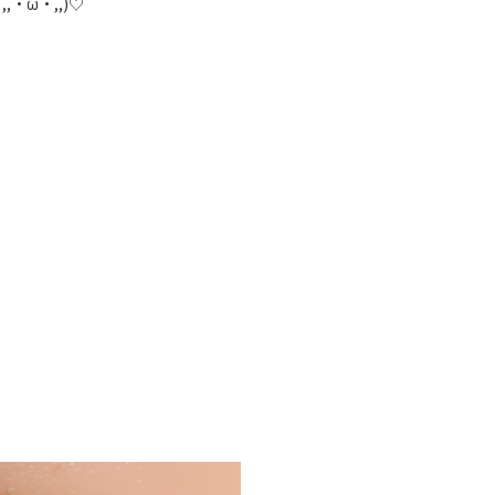
´,,•ω•,,)♡