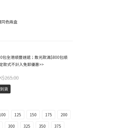
選同色兩盒
00包全港順豐速遞；散光款滿$800包順
指定款式不計入免郵優惠>>
K$265.00
天到貨
100
125
150
175
200
300
325
350
375