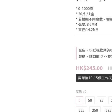
* 0-1000度
* 30片 / 1盒
* 若雙眼不同度數，需
* 弧度: 8.6MM
* 直徑:14.2MM
全店，♡近視款滿$8
豐櫃、站自取♡ <<
HK$245.00
H
截單後10-15個工作
度數
: 0
0
50
75
225
250
275