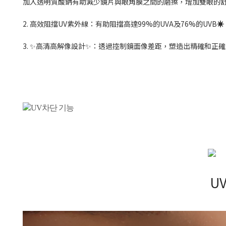
加入透明質酸鈉有助減少鏡片與眼角膜之間的磨擦，增加雙眼的
2. 高效阻擋UV紫外線：有助阻擋高達99%的UVA及76%的UVB☀️
3.
✨
高清高解像設計
✨
：透過控制鏡面像差距，塑造出精確和正確
U
각막과 안구 안으로 들어오