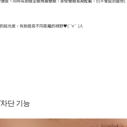
舒適度。同時有助穩定眼角膜雙眼，即使雙眼長期配戴，仍不會感到疲勞
(
的屈光度，有助提高不同距離的視野
♥(´∀` )人
V차단 기능
는 자외선 UVA(76% 이상),