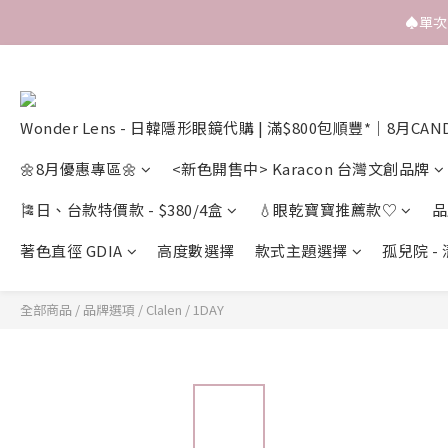
♠️單
Wonder Lens - 日韓隱形眼鏡代購 | 滿$800包順豐*｜8月CAN
🌼8月優惠專區🌼
<新色開售中> Karacon 台灣文創品牌
🎏日、台款特價款 - $380/4盒
💧眼乾寶寶推薦款♡
品
著色直徑 GDIA
高度數選擇
款式主題選擇
孤兒院 -
全部商品
/
品牌選項
/
Clalen
/
1DAY