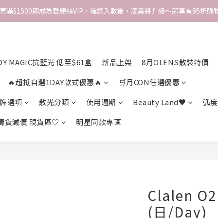
次買滿$1500即成為愛麗絲VIP，確認入數後，凌晨將升級～即享有95折購物
DY MAGIC抗藍光 低至$61盒
新品上架
8月OLENS散裝特價
🔥超抵自選1DAY款式優惠🔥
🛒月CON任選優惠
牌選項
散光分類
使用週期
Beauty Land♥
弧度
 清貨減價 現貨區♡
明星同款專區
Clalen O2
(日/Day)