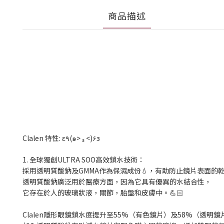
商品描述
Clalen 特性: ε٩(๑> ₃ <)۶з
1. 全球獨創ULTRA SOO高效鎖水技術：
採用透明質酸鈉及GMMA作為保濕成份
💧
，
有助防止鏡片表面的
透明質酸鈉廣泛用於醫療方面，因為它具有優異的水結合性，
它存在於人的玻璃狀液，關節，胎盤和皮膚中。
💪🏻
Clalen隱形眼鏡鎖水度提升至55%（有色鏡片）及58%（透明鏡