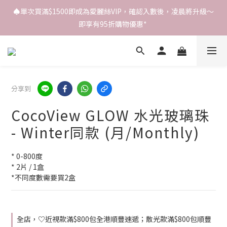
♠️單次買滿$1500即成為愛麗絲VIP，確認入數後，凌晨將升級～
即享有95折購物優惠* 
分享到
CocoView GLOW 水光玻璃珠
- Winter同款 (月/Monthly)
* 0-800度
* 2片 / 1盒
*不同度數需要買2盒
全店，♡近視款滿$800包全港順豐速遞；散光款滿$800包順豐