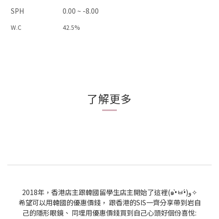
SPH
0.00 ~ -8.00
W.C
42.5%
了解更多
2018年，香港店主跟韓國留學生店主開始了這裡(๑•̀ㅂ•́)و✧
希望可以用韓國的優惠價錢， 跟香港的SIS一齊分享帶到岩自
己的隱形眼鏡、 同埋用優惠價錢買到自己心頭好個份喜悅: