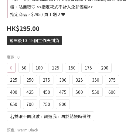
櫃、站自取♡ <<指定款式不計入免郵優惠>>
指定商品，$295 / 買 1 送 2 ♥
HK$295.00
截單後10-15個工作天到貨
度數
: 0
0
50
100
125
150
175
200
225
250
275
300
325
350
375
400
425
450
475
500
550
600
650
700
750
800
若雙眼不同度數，請選我，再於結帳時備註
顏色
: Warm Black