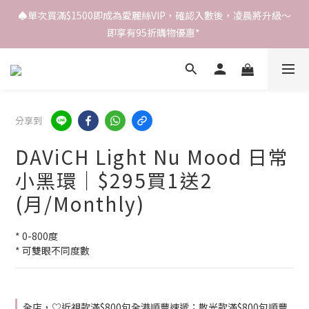
♠️單次買滿$1500即成為愛麗絲VIP，確認入數後，凌晨將升級～
即享有95折購物優惠* 
分享到
DAViCH Light Nu Mood 日常
小黑環｜$295買1送2
(月/Monthly)
* 0-800度
* 可雙眼不同度數
全店，♡近視款滿$800包全港順豐速遞；散光款滿$800包順豐