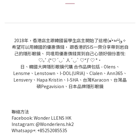
2018年，香港店主跟韓國留學生店主開始了這裡(๑•̀ㅂ•́)و✧
希望可以用韓國的優惠價錢， 跟香港的SIS一齊分享帶到岩自
己的隱形眼鏡、 同埋用優惠價錢買到自己心頭好個份喜悅:
♡｡ﾟ.(*♡´◡` 人´◡` ♡*)ﾟ♡ °・
日、韓國大牌隱形眼鏡代購 合作品牌包括 - Olens、
Lensme、Lenstown、I-DOL(URIA)、Clalen、Ann365、
Lensvery、Hapa Kristin、I-SHA、台灣Karacon、台灣晶
碩Pegavision、日本品牌隱形眼鏡
聯絡方法
Facebook: Wonder LLENS HK
Instagram: @Wonderlens.hk2
Whatsapp+: +85252085535