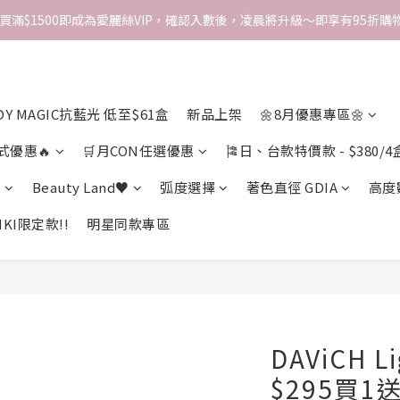
次買滿$1500即成為愛麗絲VIP，確認入數後，凌晨將升級～即享有95折購物
DY MAGIC抗藍光 低至$61盒
新品上架
🌼8月優惠專區🌼
式優惠🔥
🛒月CON任選優惠
🎏日、台款特價款 - $380/4
期
Beauty Land♥
弧度選擇
著色直徑 GDIA
高度
KI限定款!!
明星同款專區
DAViCH L
$295買1送