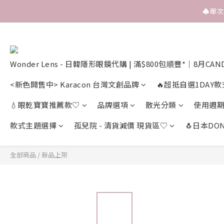
♠️單
Wonder Lens - 日韓隱形眼鏡代購 | 滿$800包順豐*｜8月CAN
<新色開售中> Karacon 台灣文創品牌
🔥超抵自選1DAY款
💧眼乾寶寶推薦款♡
品牌選項
散光分類
使用週
款式主題選擇
孤兒院 - 清貨減價 現貨區♡
🐧日本DON
全部商品
/
新品上架