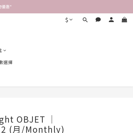
優惠* 
$
盒
數選擇
立即購買
ight OBJET ｜
2 (月/Monthly)