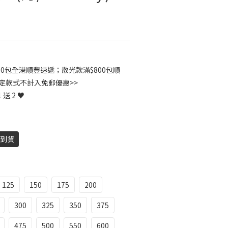
00包全港順豐速遞；散光款滿$800包順
指定款式不計入免郵優惠>>
 送 2 ♥
天到貨
125
150
175
200
300
325
350
375
475
500
550
600