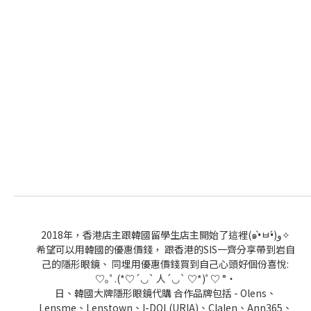
2018年，香港店主跟韓國留學生店主開始了這裡(๑•̀ㅂ•́)و✧
希望可以用韓國的優惠價錢， 跟香港的SIS一齊分享帶到岩自
己的隱形眼鏡、 同埋用優惠價錢買到自己心頭好個份喜悅:
♡｡ﾟ.(*♡´◡` 人´◡` ♡*)ﾟ♡ °・
日、韓國大牌隱形眼鏡代購 合作品牌包括 - Olens、
Lensme、Lenstown、I-DOL(URIA)、Clalen、Ann365、