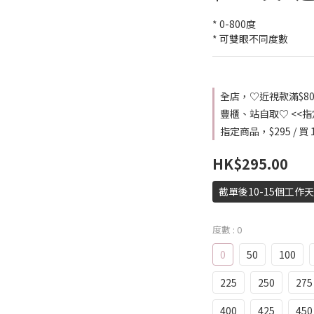
* 0-800度
* 可雙眼不同度數
全店，♡近視款滿$8
豐櫃、站自取♡ <<
指定商品，$295 / 買 1
HK$295.00
截單後10-15個工作
度數
: 0
0
50
100
225
250
275
400
425
450