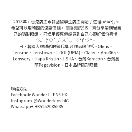
2018年，香港店主跟韓國留學生店主開始了這裡(๑•̀ㅂ•́)و✧
希望可以用韓國的優惠價錢， 跟香港的SIS一齊分享帶到岩自
己的隱形眼鏡、 同埋用優惠價錢買到自己心頭好個份喜悅:
♡｡ﾟ.(*♡´◡` 人´◡` ♡*)ﾟ♡ °・
日、韓國大牌隱形眼鏡代購 合作品牌包括 - Olens、
Lensme、Lenstown、I-DOL(URIA)、Clalen、Ann365、
Lensvery、Hapa Kristin、I-SHA、台灣Karacon、台灣晶
碩Pegavision、日本品牌隱形眼鏡
聯絡方法
Facebook: Wonder LLENS HK
Instagram: @Wonderlens.hk2
Whatsapp+: +85252085535