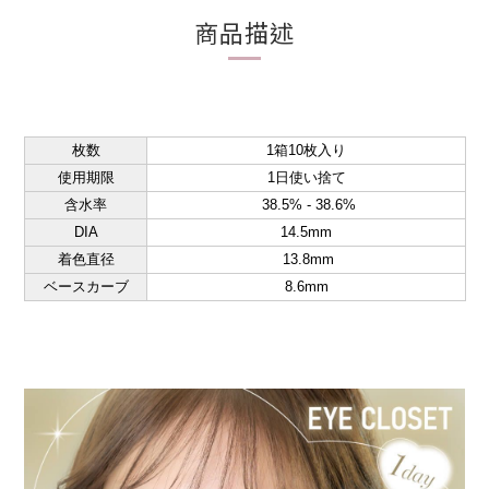
商品描述
枚数
1箱10枚入り
使用期限
1日使い捨て
含水率
38.5% - 38.6%
DIA
14.5mm
着色直径
13.8mm
ベースカーブ
8.6mm