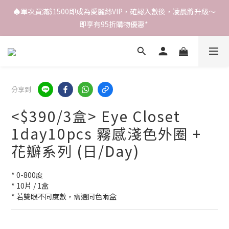
♠️單次買滿$1500即成為愛麗絲VIP，確認入數後，凌晨將升級～
即享有95折購物優惠* 
分享到
<$390/3盒> Eye Closet
1day10pcs 霧感淺色外圈 +
花瓣系列 (日/Day)
* 0-800度
* 10片 / 1盒
* 若雙眼不同度數，需選同色兩盒