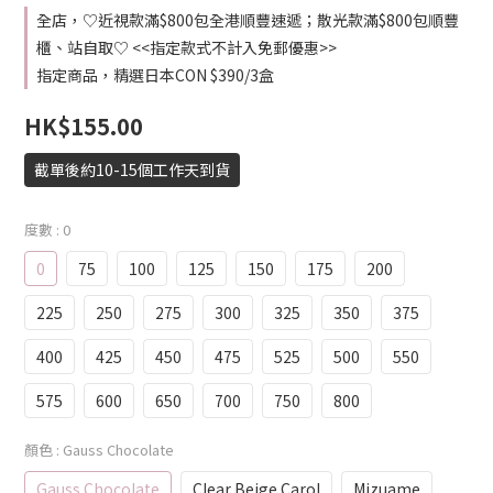
全店，♡近視款滿$800包全港順豐速遞；散光款滿$800包順豐
櫃、站自取♡ <<指定款式不計入免郵優惠>>
指定商品，精選日本CON $390/3盒
HK$155.00
截單後約10-15個工作天到貨
度數
: 0
0
75
100
125
150
175
200
225
250
275
300
325
350
375
400
425
450
475
525
500
550
575
600
650
700
750
800
顏色
: Gauss Chocolate
Gauss Chocolate
Clear Beige Carol
Mizuame