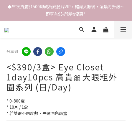
♠️單次買滿$1500即成為愛麗絲VIP，確認入數後，凌晨將升級～
即享有95折購物優惠* 
分享到
<$390/3盒> Eye Closet
1day10pcs 高貴🎀大眼粗外
圈系列 (日/Day)
* 0-800度
* 10片 / 1盒
* 若雙眼不同度數，需選同色兩盒