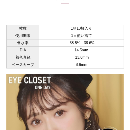
枚数
1箱10枚入り
使用期限
1日使い捨て
含水率
38.5% - 38.6%
DIA
14.5mm
着色直径
13.8mm
ベースカーブ
8.6mm