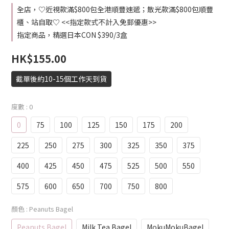
全店，♡近視款滿$800包全港順豐速遞；散光款滿$800包順豐
櫃、站自取♡ <<指定款式不計入免郵優惠>>
指定商品，精選日本CON $390/3盒
HK$155.00
截單後約10-15個工作天到貨
度數
: 0
0
75
100
125
150
175
200
225
250
275
300
325
350
375
400
425
450
475
525
500
550
575
600
650
700
750
800
顏色
: Peanuts Bagel
Peanuts Bagel
Milk Tea Bagel
MokuMokuBagel