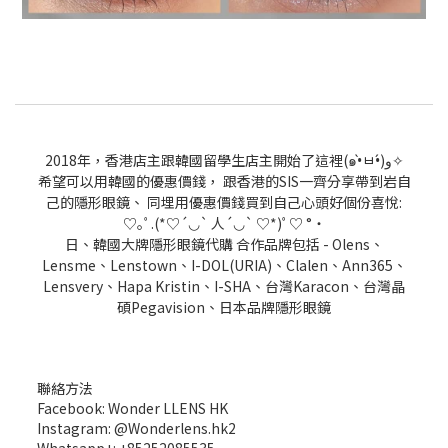
2018年，香港店主跟韓國留學生店主開始了這裡(๑•̀ㅂ•́)و✧
希望可以用韓國的優惠價錢， 跟香港的SIS一齊分享帶到岩自
己的隱形眼鏡、 同埋用優惠價錢買到自己心頭好個份喜悅:
♡｡ﾟ.(*♡´◡` 人´◡` ♡*)ﾟ♡ °・
日、韓國大牌隱形眼鏡代購 合作品牌包括 - Olens、
Lensme、Lenstown、I-DOL(URIA)、Clalen、Ann365、
Lensvery、Hapa Kristin、I-SHA、台灣Karacon、台灣晶
碩Pegavision、日本品牌隱形眼鏡
聯絡方法
Facebook: Wonder LLENS HK
Instagram: @Wonderlens.hk2