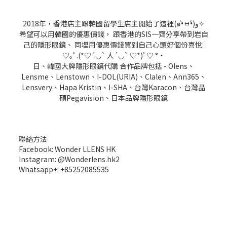
2018年，香港店主跟韓國留學生店主開始了這裡(๑•̀ㅂ•́)و✧
希望可以用韓國的優惠價錢， 跟香港的SIS一齊分享帶到岩自
己的隱形眼鏡、 同埋用優惠價錢買到自己心頭好個份喜悅:
♡｡ﾟ.(*♡´◡` 人´◡` ♡*)ﾟ♡ °・
日、韓國大牌隱形眼鏡代購 合作品牌包括 - Olens、
Lensme、Lenstown、I-DOL(URIA)、Clalen、Ann365、
Lensvery、Hapa Kristin、I-SHA、台灣Karacon、台灣晶
碩Pegavision、日本品牌隱形眼鏡
聯絡方法
Facebook: Wonder LLENS HK
Instagram: @Wonderlens.hk2
Whatsapp+: +85252085535