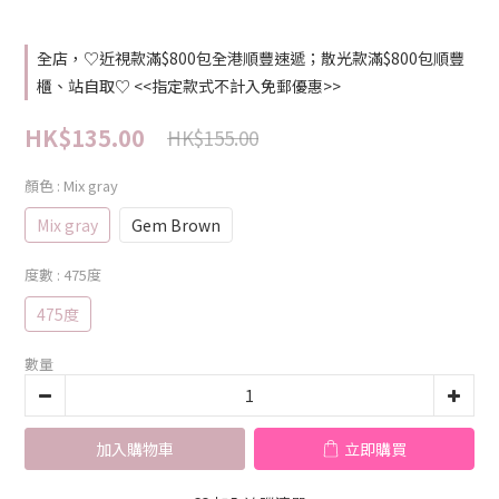
全店，♡近視款滿$800包全港順豐速遞；散光款滿$800包順豐
櫃、站自取♡ <<指定款式不計入免郵優惠>>
HK$135.00
HK$155.00
顏色
: Mix gray
Mix gray
Gem Brown
度數
: 475度
475度
數量
加入購物車
立即購買