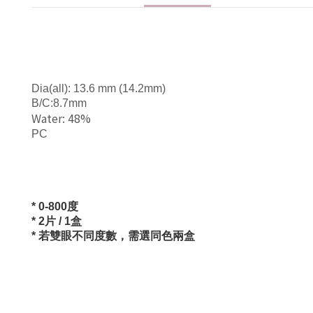
Dia(all): 13.6 mm (14.2mm)
B/C:8.7mm
Water: 48%
PC
* 0-800
度
* 2
片
/ 1
盒
*
若雙眼不同度數，需選同色兩盒