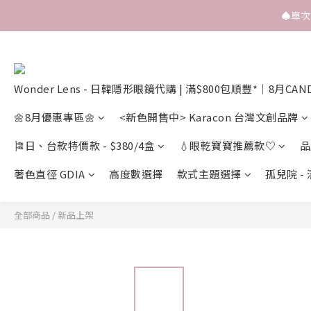
♠️單
Wonder Lens - 日韓隱形眼鏡代購 | 滿$800包順豐*｜8月CAN
🌼8月優惠專區🌼
<新色開售中> Karacon 台灣文創品牌
🎏日、台款特價款 - $380/4盒
💧眼乾寶寶推薦款♡
品
著色直徑 GDIA
高度數選擇
款式主題選擇
孤兒院 -
全部商品
/
新品上架