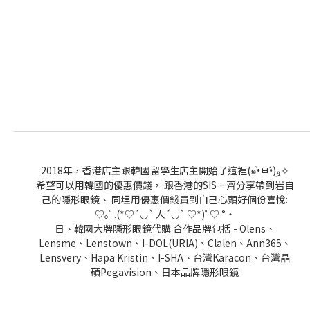
2018年，香港店主跟韓國留學生店主開始了這裡(๑•̀ㅂ•́)و✧
希望可以用韓國的優惠價錢， 跟香港的SIS一齊分享帶到岩自
己的隱形眼鏡、 同埋用優惠價錢買到自己心頭好個份喜悅:
♡｡ﾟ.(*♡´◡` 人´◡` ♡*)ﾟ♡ °・
日、韓國大牌隱形眼鏡代購 合作品牌包括 - Olens、
Lensme、Lenstown、I-DOL(URIA)、Clalen、Ann365、
Lensvery、Hapa Kristin、I-SHA、台灣Karacon、台灣晶
碩Pegavision、日本品牌隱形眼鏡