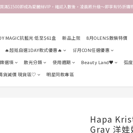
次買滿$1500即成為愛麗絲VIP，確認入數後，凌晨將升級～即享有95折購物
DY MAGIC抗藍光 低至$61盒
新品上架
8月OLENS散裝特價
🔥超抵自選1DAY款式優惠🔥
🛒月CON任選優惠
牌選項
散光分類
使用週期
Beauty Land♥
弧度
 清貨減價 現貨區♡
明星同款專區
Hapa Krist
Gray 