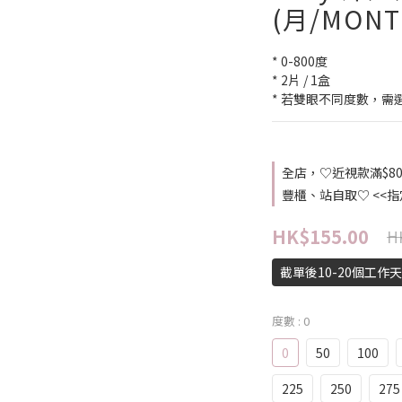
(月/MONT
* 0-800度
* 2片 / 1盒
* 若雙眼不同度數，需
全店，♡近視款滿$8
豐櫃、站自取♡ <<
HK$155.00
H
截單後10-20個工作
度數
: 0
0
50
100
225
250
275