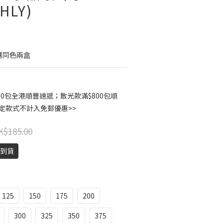
HLY)
選同色兩盒
00包全港順豐速遞；散光款滿$800包順
指定款式不計入免郵優惠>>
K$185.00
天到貨
125
150
175
200
300
325
350
375