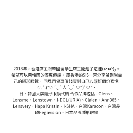
2018年，香港店主跟韓國留學生店主開始了這裡(๑•̀ㅂ•́)و✧
希望可以用韓國的優惠價錢， 跟香港的SIS一齊分享帶到岩自
己的隱形眼鏡、 同埋用優惠價錢買到自己心頭好個份喜悅:
♡｡ﾟ.(*♡´◡` 人´◡` ♡*)ﾟ♡ °・
日、韓國大牌隱形眼鏡代購 合作品牌包括 - Olens、
Lensme、Lenstown、I-DOL(URIA)、Clalen、Ann365、
Lensvery、Hapa Kristin、I-SHA、台灣Karacon、台灣晶
碩Pegavision、日本品牌隱形眼鏡