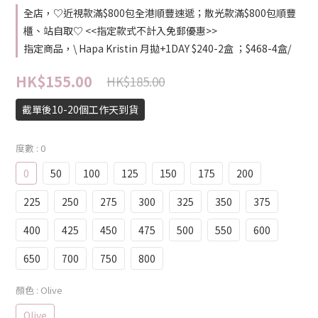
全店，♡近視款滿$800包全港順豐速遞；散光款滿$800包順豐
櫃、站自取♡ <<指定款式不計入免郵優惠>>
指定商品，\ Hapa Kristin 月拋+1DAY $240-2盒 ；$468-4盒/
HK$155.00
HK$185.00
截單後10-20個工作天到貨
度數
: 0
0
50
100
125
150
175
200
225
250
275
300
325
350
375
400
425
450
475
500
550
600
650
700
750
800
顏色
: Olive
Olive