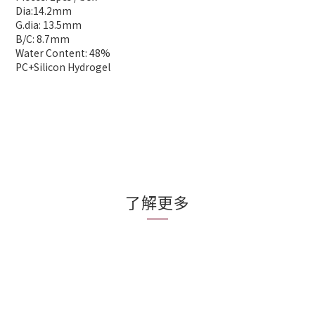
Dia:14.2mm
G.dia: 13.5mm
B/C: 8.7mm
Water Content: 48%
PC+Silicon Hydrogel
了解更多