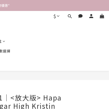
優惠* 
$
盒
數選擇
X1｜<放大版> Hapa
gar High Kristin