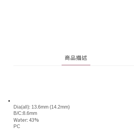
商品描述
Dia(all): 13.6mm (14.2mm)
B/C:8.6mm
Water: 43%
PC