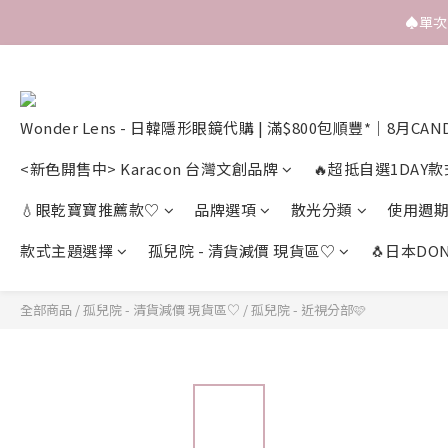
♠️單
Wonder Lens - 日韓隱形眼鏡代購 | 滿$800包順豐*｜8月CAN
<新色開售中> Karacon 台灣文創品牌
🔥超抵自選1DAY款
💧眼乾寶寶推薦款♡
品牌選項
散光分類
使用週
款式主題選擇
孤兒院 - 清貨減價 現貨區♡
🐧日本DON
全部商品
/
孤兒院 - 清貨減價 現貨區♡
/
孤兒院 - 近視分部🩷