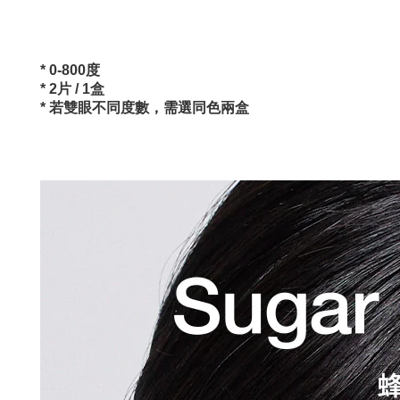
* 0-800
度
* 2
片
/ 1
盒
*
若雙眼不同度數，需選同色兩盒