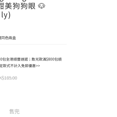
邃甜美狗狗眼 🐶
ly)
選同色兩盒
00包全港順豐速遞；散光款滿$800包順
指定款式不計入免郵優惠>>
K$185.00
售完