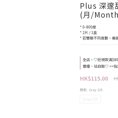
Plus 深
(月/Month
* 0-800度
* 2片 / 1盒
* 若雙眼不同度數，需
全店，♡近視款滿$8
豐櫃、站自取♡ <<
HK$115.00
H
顏色
: Gray 225
Gray 225