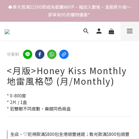
♠️單次買滿$1500即成為愛麗絲VIP，確認入數後，凌晨將升級～
即享有95折購物優惠* 
分享到
<月版>Honey Kiss Monthly
地雷風格😈 (月/Monthly)
* 0-800度
* 2片 / 1盒
* 若雙眼不同度數，需選同色兩盒
全店，♡近視款滿$800包全港順豐速遞；散光款滿$800包順豐