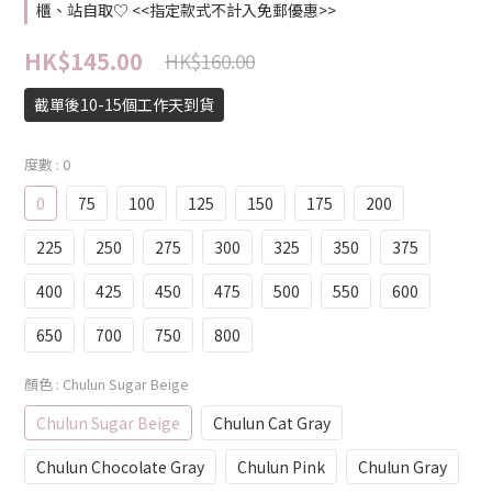
櫃、站自取♡ <<指定款式不計入免郵優惠>>
HK$145.00
HK$160.00
截單後10-15個工作天到貨
度數
: 0
0
75
100
125
150
175
200
225
250
275
300
325
350
375
400
425
450
475
500
550
600
650
700
750
800
顏色
: Chulun Sugar Beige
Chulun Sugar Beige
Chulun Cat Gray
Chulun Chocolate Gray
Chulun Pink
Chulun Gray