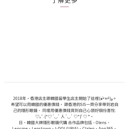
2018年，香港店主跟韓國留學生店主開始了這裡(๑•̀ㅂ•́)و✧
希望可以用韓國的優惠價錢， 跟香港的SIS一齊分享帶到岩自
己的隱形眼鏡、 同埋用優惠價錢買到自己心頭好個份喜悅:
♡｡ﾟ.(*♡´◡` 人´◡` ♡*)ﾟ♡ °・
日、韓國大牌隱形眼鏡代購 合作品牌包括 - Olens、
Lensme、Lenstown、I-DOL(URIA)、Clalen、Ann365、