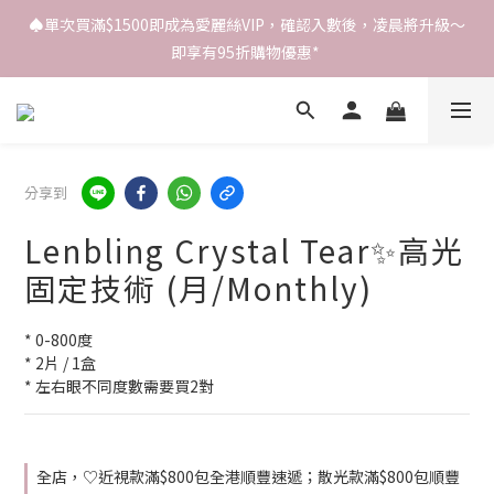
♠️單次買滿$1500即成為愛麗絲VIP，確認入數後，凌晨將升級～
即享有95折購物優惠* 
分享到
Lenbling Crystal Tear✨高光
固定技術 (月/Monthly)
* 0-800度
* 2片 / 1盒
* 左右眼不同度數需要買2對
全店，♡近視款滿$800包全港順豐速遞；散光款滿$800包順豐