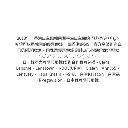
2018年，香港店主跟韓國留學生店主開始了這裡(๑•̀ㅂ•́)و✧
希望可以用韓國的優惠價錢， 跟香港的SIS一齊分享帶到岩自
己的隱形眼鏡、 同埋用優惠價錢買到自己心頭好個份喜悅:
♡｡ﾟ.(*♡´◡` 人´◡` ♡*)ﾟ♡ °・
日、韓國大牌隱形眼鏡代購 合作品牌包括 - Olens、
Lensme、Lenstown、I-DOL(URIA)、Clalen、Ann365、
Lensvery、Hapa Kristin、I-SHA、台灣Karacon、台灣晶
碩Pegavision、日本品牌隱形眼鏡