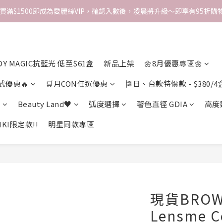
次買滿$1500即成為愛麗絲VIP，確認入數後，凌晨將升級～即享有95折購物
DY MAGIC抗藍光 低至$61盒
新品上架
🌼8月優惠專區🌼
式優惠🔥
🛒月CON任選優惠
🎏日、台款特價款 - $380/4
期
Beauty Land♥
弧度選擇
著色直徑 GDIA
高度
KI限定款!!
明星同款專區
現貨BROWN
Lensme C