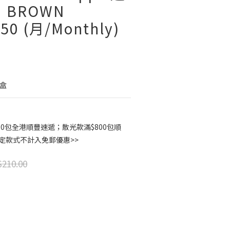
｜BROWN
350 (月/Monthly)
2盒
00包全港順豐速遞；散光款滿$800包順
指定款式不計入免郵優惠>>
210.00