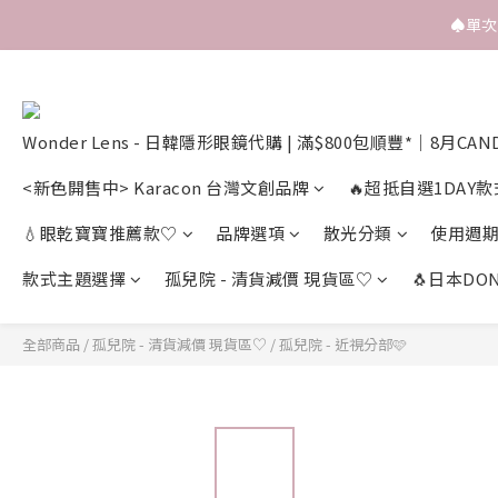
♠️單
Wonder Lens - 日韓隱形眼鏡代購 | 滿$800包順豐*｜8月CAN
<新色開售中> Karacon 台灣文創品牌
🔥超抵自選1DAY款
💧眼乾寶寶推薦款♡
品牌選項
散光分類
使用週
款式主題選擇
孤兒院 - 清貨減價 現貨區♡
🐧日本DON
全部商品
/
孤兒院 - 清貨減價 現貨區♡
/
孤兒院 - 近視分部🩷