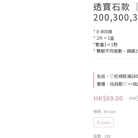
透寶石款 
200,300,
* 0-800度
* 2片 = 1盒
*數量1＝1對
* 雙眼不同度數，請選
全店，♡近視款滿$8
豐櫃、站自取♡ <<
HK$69.00
HK$
顏色
: Brown
Brown
度數
: 200