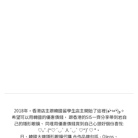
2018年，香港店主跟韓國留學生店主開始了這裡(๑•̀ㅂ•́)و✧
希望可以用韓國的優惠價錢， 跟香港的SIS一齊分享帶到岩自
己的隱形眼鏡、 同埋用優惠價錢買到自己心頭好個份喜悅:
♡｡ﾟ.(*♡´◡` 人´◡` ♡*)ﾟ♡ °・
日、韓國大牌隱形眼鏡代購 合作品牌包括 - Olens、