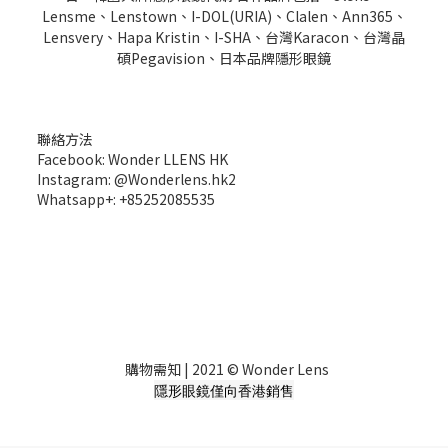
Lensme、Lenstown、I-DOL(URIA)、Clalen、Ann365、
Lensvery、Hapa Kristin、I-SHA、台灣Karacon、台灣晶
碩Pegavision、日本品牌隱形眼鏡
聯絡方法
Facebook: Wonder LLENS HK
Instagram: @Wonderlens.hk2
Whatsapp+: +85252085535
購物需知
| 2021 © Wonder Lens
隱形眼鏡僅向香港銷售