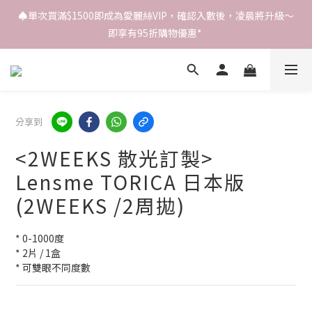
♠️單次買滿$1500即成為愛麗絲VIP，確認入數後，凌晨將升級～
即享有95折購物優惠* 
分享到
<2WEEKS 散光訂製>
Lensme TORICA 日本版
(2WEEKS /2周拋)
* 0-1000度
* 2片 / 1盒
* 可雙眼不同度數