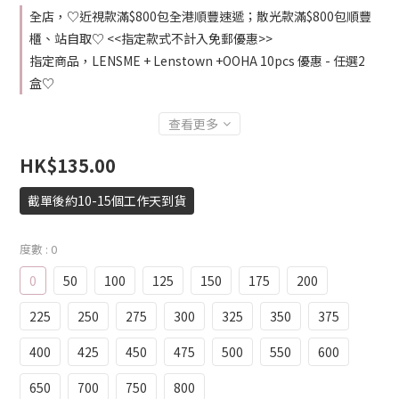
全店，♡近視款滿$800包全港順豐速遞；散光款滿$800包順豐
櫃、站自取♡ <<指定款式不計入免郵優惠>>
指定商品，LENSME + Lenstown +OOHA 10pcs 優惠 - 任選2
盒♡
查看更多
HK$135.00
截單後約10-15個工作天到貨
度數
: 0
0
50
100
125
150
175
200
225
250
275
300
325
350
375
400
425
450
475
500
550
600
650
700
750
800