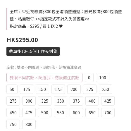
全店，♡近視款滿$800包全港順豐速遞；散光款滿$800包順豐
櫃、站自取♡ <<指定款式不計入免郵優惠>>
指定商品，$295 / 買 1 送 2 ♥
HK$295.00
截單後10-15個工作天到貨
度數
: 雙眼不同度數，請選我。結帳備注度數
雙眼不同度數，請選我。結帳備注度數
0
100
50
125
150
175
200
225
250
275
300
325
350
375
400
425
450
475
500
550
600
650
700
750
800