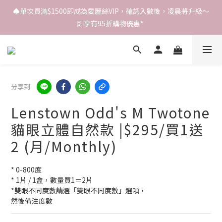
♠️單次買滿$1500即成為愛麗絲VIP，確認入數後，凌晨將升級～
即享有95折購物優惠* 
分享到
Lenstown Odd's M Twotone
貓眼立體自然款 |$295/買1送
2 (月/Monthly)
* 0-800度
* 1片 / 1盒，數量買1＝2片
*雙眼不同度數請選「雙眼不同度數」選項，
然後備注度數