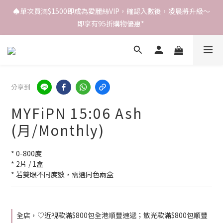
♠️單次買滿$1500即成為愛麗絲VIP，確認入數後，凌晨將升級～
即享有95折購物優惠* 
分享到
MYFiPN 15:06 Ash
(月/Monthly)
* 0-800度
* 2片 / 1盒
* 若雙眼不同度數，需選同色兩盒
全店，♡近視款滿$800包全港順豐速遞；散光款滿$800包順豐