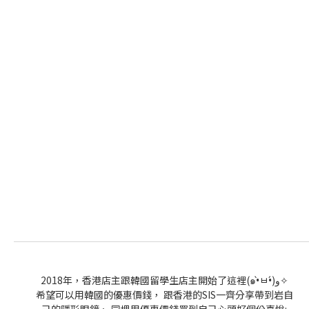
2018年，香港店主跟韓國留學生店主開始了這裡(๑•̀ㅂ•́)و✧
希望可以用韓國的優惠價錢， 跟香港的SIS一齊分享帶到岩自