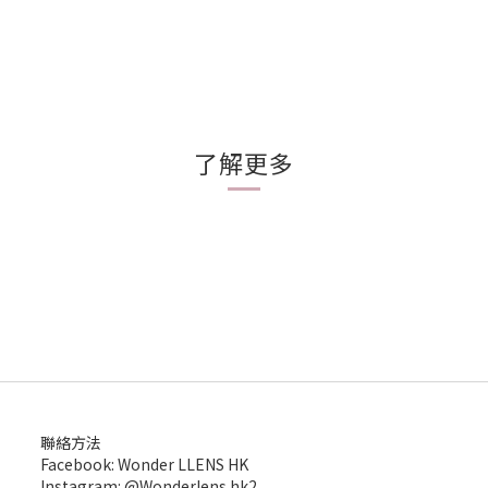
了解更多
聯絡方法
Facebook: Wonder LLENS HK
Instagram: @Wonderlens.hk2