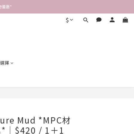
優惠* 
$
選擇
立即購買
Pure Mud *MPC材
｜$420 / 1＋1