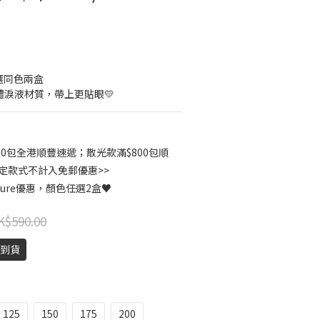
選同色兩盒
人體淚液材質，帶上更貼眼💛
00包全港順豐速遞；散光款滿$800包順
指定款式不計入免郵優惠>>
Pure優惠，顏色任選2盒♥
K$590.00
天到貨
125
150
175
200