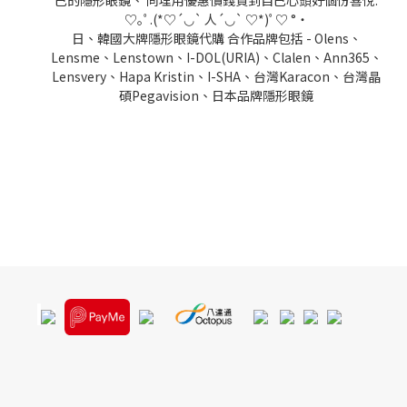
己的隱形眼鏡、 同埋用優惠價錢買到自己心頭好個份喜悅:
♡｡ﾟ.(*♡´◡` 人´◡` ♡*)ﾟ♡ °・
日、韓國大牌隱形眼鏡代購 合作品牌包括 - Olens、
Lensme、Lenstown、I-DOL(URIA)、Clalen、Ann365、
Lensvery、Hapa Kristin、I-SHA、台灣Karacon、台灣晶
碩Pegavision、日本品牌隱形眼鏡