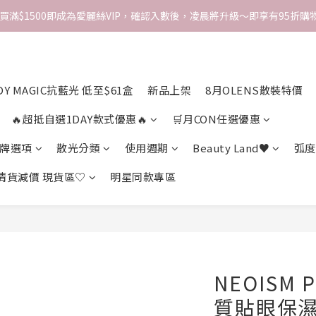
次買滿$1500即成為愛麗絲VIP，確認入數後，凌晨將升級～即享有95折購物
DY MAGIC抗藍光 低至$61盒
新品上架
8月OLENS散裝特價
🔥超抵自選1DAY款式優惠🔥
🛒月CON任選優惠
牌選項
散光分類
使用週期
Beauty Land♥
弧度
 清貨減價 現貨區♡
明星同款專區
NEOISM 
質貼眼保濕*