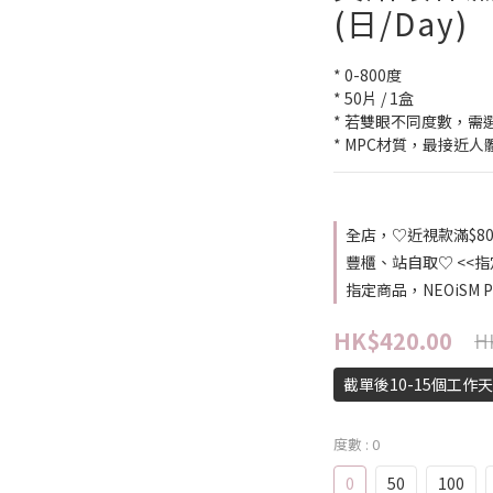
(日/Day)
* 0-800度
* 50片 / 1盒
* 若雙眼不同度數，需
* MPC材質，最接近
全店，♡近視款滿$8
豐櫃、站自取♡ <<
指定商品，NEOiSM 
HK$420.00
H
截單後10-15個工作
度數
: 0
0
50
100