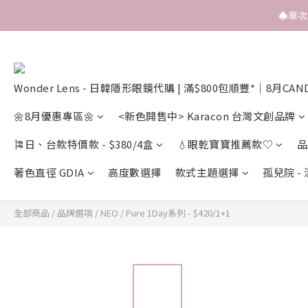
♠️單
Wonder Lens - 日韓隱形眼鏡代購 | 滿$800包順豐*｜8月CAN
🌼8月優惠專區🌼
<新色開售中> Karacon 台灣文創品牌
🎏日、台款特價款 - $380/4盒
💧眼乾寶寶推薦款♡
品
著色直徑 GDIA
高度數選擇
款式主題選擇
孤兒院 -
全部商品
/
品牌選項
/
NEO
/
Pure 1Day系列 - $420/1+1