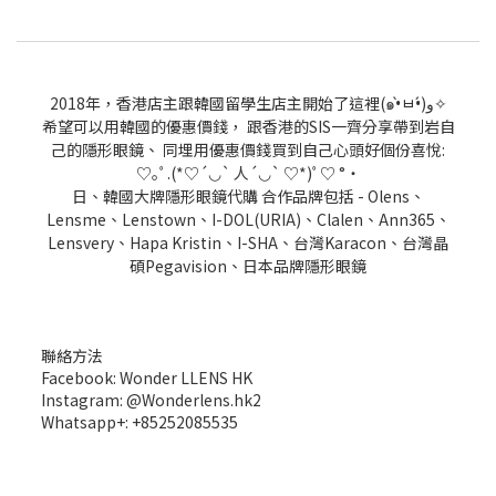
2018年，香港店主跟韓國留學生店主開始了這裡(๑•̀ㅂ•́)و✧
希望可以用韓國的優惠價錢， 跟香港的SIS一齊分享帶到岩自
己的隱形眼鏡、 同埋用優惠價錢買到自己心頭好個份喜悅:
♡｡ﾟ.(*♡´◡` 人´◡` ♡*)ﾟ♡ °・
日、韓國大牌隱形眼鏡代購 合作品牌包括 - Olens、
Lensme、Lenstown、I-DOL(URIA)、Clalen、Ann365、
Lensvery、Hapa Kristin、I-SHA、台灣Karacon、台灣晶
碩Pegavision、日本品牌隱形眼鏡
聯絡方法
Facebook: Wonder LLENS HK
Instagram: @Wonderlens.hk2
Whatsapp+: +85252085535