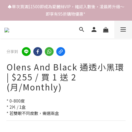
♠️單次買滿$1500即成為愛麗絲VIP，確認入數後，凌晨將升級～
即享有95折購物優惠* 
分享到
Olens And Black 通透小黑環
| $255 / 買 1 送 2
(月/Monthly)
* 0-800度
* 2片 / 1盒
* 若雙眼不同度數，需選兩盒