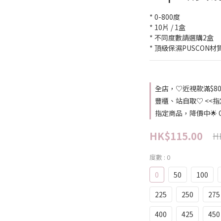
* 0-800度
* 10片 / 1盒
* 不同度數請選購2盒
* 頂級保濕PUSCON材
全店，♡近視款滿$8
豐櫃、站自取♡ <<
指定商品，降價中🌟 Ole
HK$115.00
H
度數
: 0
0
50
100
225
250
275
400
425
450