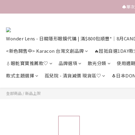
♠️單
Wonder Lens - 日韓隱形眼鏡代購 | 滿$800包順豐*｜8月CAN
<新色開售中> Karacon 台灣文創品牌
🔥超抵自選1DAY款
💧眼乾寶寶推薦款♡
品牌選項
散光分類
使用週
款式主題選擇
孤兒院 - 清貨減價 現貨區♡
🐧日本DON
全部商品
/
新品上架