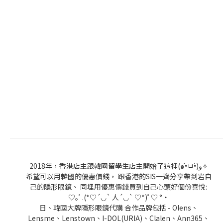
2018年，香港店主跟韓國留學生店主開始了這裡(๑•̀ㅂ•́)و✧
希望可以用韓國的優惠價錢， 跟香港的SIS一齊分享帶到岩自
己的隱形眼鏡、 同埋用優惠價錢買到自己心頭好個份喜悅:
♡｡ﾟ.(*♡´◡` 人´◡` ♡*)ﾟ♡ °・
日、韓國大牌隱形眼鏡代購 合作品牌包括 - Olens、
Lensme、Lenstown、I-DOL(URIA)、Clalen、Ann365、