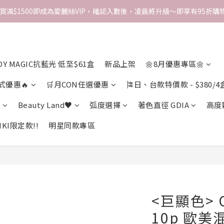
次買滿$1500即成為愛麗絲VIP，確認入數後，凌晨將升級～即享有95折購物
DY MAGIC抗藍光 低至$61盒
新品上架
🌼8月優惠專區🌼
式優惠🔥
🛒月CON任選優惠
🎏日、台款特價款 - $380/4
期
Beauty Land♥
弧度選擇
著色直徑 GDIA
高度
KI限定款!!
明星同款專區
<巨顯色> Ol
10p 歐美混