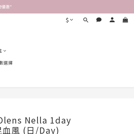
優惠* 
$
盒
數選擇
立即購買
ens Nella 1day
血風 (日/Day)