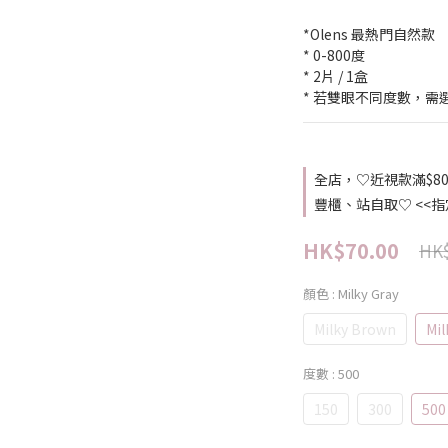
*Olens 最熱門自然款
* 0-800度
* 2片 / 1盒
* 若雙眼不同度數，需
全店，♡近視款滿$8
豐櫃、站自取♡ <<
HK$70.00
HK$
顏色
: Milky Gray
Milky Brown
Mil
度數
: 500
150
300
500