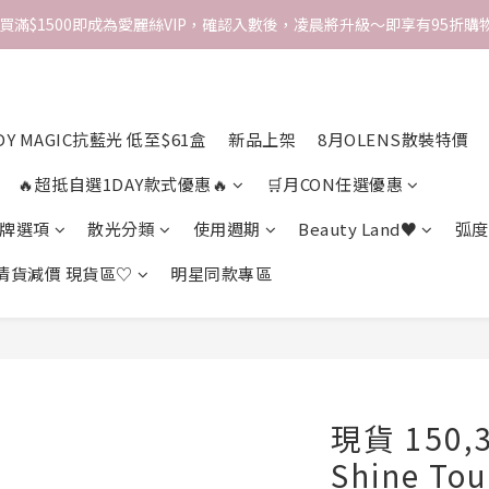
次買滿$1500即成為愛麗絲VIP，確認入數後，凌晨將升級～即享有95折購物
DY MAGIC抗藍光 低至$61盒
新品上架
8月OLENS散裝特價
🔥超抵自選1DAY款式優惠🔥
🛒月CON任選優惠
牌選項
散光分類
使用週期
Beauty Land♥
弧度
 清貨減價 現貨區♡
明星同款專區
現貨 150,
Shine To