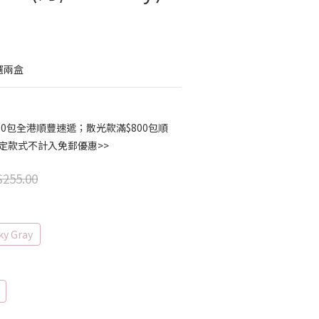
選兩盒
00包全港順豐速遞；散光款滿$800包順
指定款式不計入免郵優惠>>
255.00
ky Gray