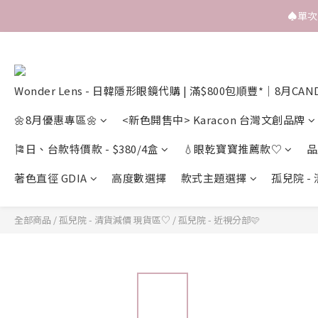
♠️單
Wonder Lens - 日韓隱形眼鏡代購 | 滿$800包順豐*｜8月CAN
🌼8月優惠專區🌼
<新色開售中> Karacon 台灣文創品牌
🎏日、台款特價款 - $380/4盒
💧眼乾寶寶推薦款♡
品
著色直徑 GDIA
高度數選擇
款式主題選擇
孤兒院 -
全部商品
/
孤兒院 - 清貨減價 現貨區♡
/
孤兒院 - 近視分部🩷