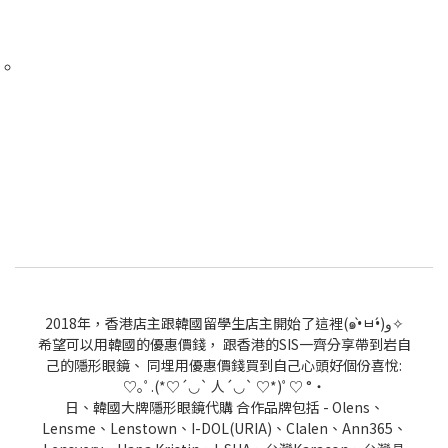
2018年，香港店主跟韓國留學生店主開始了這裡(๑•̀ㅂ•́)و✧
希望可以用韓國的優惠價錢， 跟香港的SIS一齊分享帶到岩自
己的隱形眼鏡、 同埋用優惠價錢買到自己心頭好個份喜悅:
♡｡ﾟ.(*♡´◡` 人´◡` ♡*)ﾟ♡ °・
日、韓國大牌隱形眼鏡代購 合作品牌包括 - Olens、
Lensme、Lenstown、I-DOL(URIA)、Clalen、Ann365、