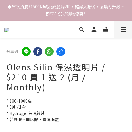
♠️單次買滿$1500即成為愛麗絲VIP，確認入數後，凌晨將升級～
即享有95折購物優惠* 
分享到
Olens Silio 保濕透明片 /
$210 買 1 送 2 (月 /
Monthly)
* 100-1000度
* 2片 / 1盒
* Hydrogel 保濕鏡片
* 若雙眼不同度數，需選兩盒