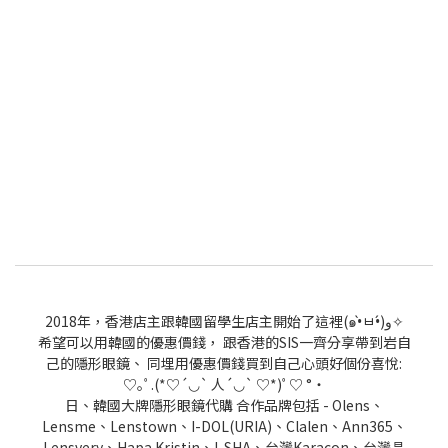
2018年，香港店主跟韓國留學生店主開始了這裡(๑•̀ㅂ•́)و✧
希望可以用韓國的優惠價錢， 跟香港的SIS一齊分享帶到岩自
己的隱形眼鏡、 同埋用優惠價錢買到自己心頭好個份喜悅:
♡｡ﾟ.(*♡´◡` 人´◡` ♡*)ﾟ♡ °・
日、韓國大牌隱形眼鏡代購 合作品牌包括 - Olens、
Lensme、Lenstown、I-DOL(URIA)、Clalen、Ann365、
Lensvery、Hapa Kristin、I-SHA、台灣Karacon、台灣晶