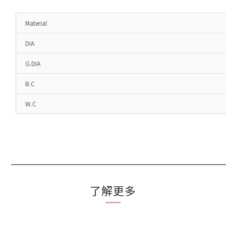
Material
DIA
G.DIA
B.C
W.C
了解更多