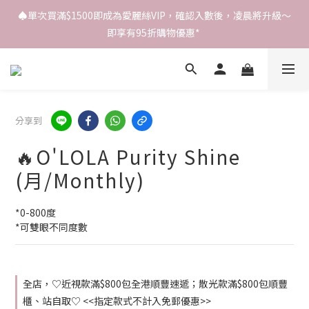
♠️單次買滿$1500即成為愛麗絲VIP，確認入數後，凌晨將升級～
即享有95折購物優惠* 
分享到
🔥O'LOLA Purity Shine
(月/Monthly)
*0-800度
*可雙眼不同度數
全店，♡近視款滿$800包全港順豐速遞；散光款滿$800包順豐
櫃、站自取♡ <<指定款式不計入免郵優惠>>