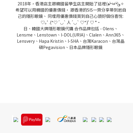
2018年，香港店主跟韓國留學生店主開始了這裡(๑•̀ㅂ•́)و✧
希望可以用韓國的優惠價錢， 跟香港的SIS一齊分享帶到岩自
己的隱形眼鏡、 同埋用優惠價錢買到自己心頭好個份喜悅:
♡｡ﾟ.(*♡´◡` 人´◡` ♡*)ﾟ♡ °・
日、韓國大牌隱形眼鏡代購 合作品牌包括 - Olens、
Lensme、Lenstown、I-DOL(URIA)、Clalen、Ann365、
Lensvery、Hapa Kristin、I-SHA、台灣Karacon、台灣晶
碩Pegavision、日本品牌隱形眼鏡