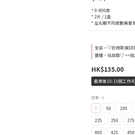
* 0-800度
* 2片 / 1盒
* 左右眼不同度數需要
全店，♡近視款滿$8
豐櫃、站自取♡ <<
HK$135.00
截單後10-15個工作
度數
: 0
0
50
100
225
250
275
400
425
450