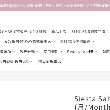
次買滿$1500即成為愛麗絲VIP，確認入數後，凌晨將升級～即享有95折購物
DY MAGIC抗藍光 低至$61盒
新品上架
8月OLENS散裝特價
🔥超抵自選1DAY款式優惠🔥
🛒月CON任選優惠
牌選項
散光分類
使用週期
Beauty Land♥
弧度
 清貨減價 現貨區♡
明星同款專區
Siesta Sa
(月/Month