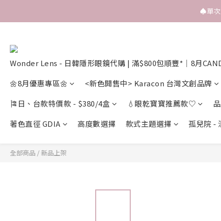
♠️單
Wonder Lens - 日韓隱形眼鏡代購 | 滿$800包順豐*｜8月CAN
🌼8月優惠專區🌼
<新色開售中> Karacon 台灣文創品牌
🎏日、台款特價款 - $380/4盒
💧眼乾寶寶推薦款♡
品
著色直徑 GDIA
高度數選擇
款式主題選擇
孤兒院 -
全部商品
/
新品上架