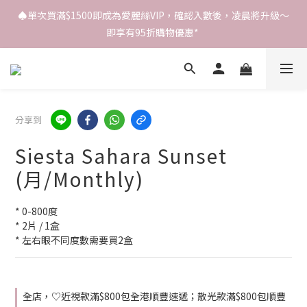
♠️單次買滿$1500即成為愛麗絲VIP，確認入數後，凌晨將升級～
即享有95折購物優惠* 
分享到
Siesta Sahara Sunset
(月/Monthly)
* 0-800度
* 2片 / 1盒
* 左右眼不同度數需要買2盒
全店，♡近視款滿$800包全港順豐速遞；散光款滿$800包順豐