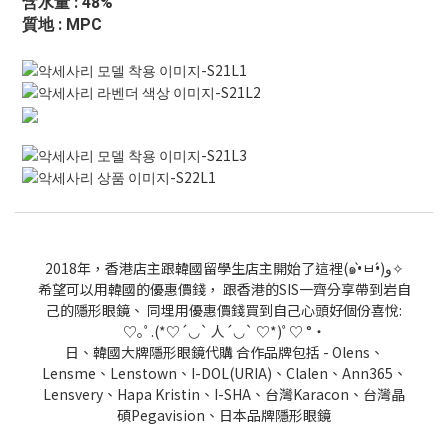
含水量 : 48%
質地 : MPC
2018年，香港店主跟韓國留學生店主開始了這裡(๑•̀ㅂ•́)و✧
希望可以用韓國的優惠價錢， 跟香港的SIS一齊分享帶到岩自
己的隱形眼鏡、 同埋用優惠價錢買到自己心頭好個份喜悅:
♡｡ﾟ.(*♡´◡` 人´◡` ♡*)ﾟ♡ °・
日、韓國大牌隱形眼鏡代購 合作品牌包括 - Olens、
Lensme、Lenstown、I-DOL(URIA)、Clalen、Ann365、
Lensvery、Hapa Kristin、I-SHA、台灣Karacon、台灣晶
碩Pegavision、日本品牌隱形眼鏡