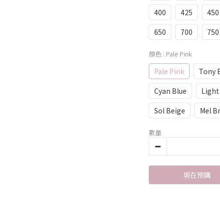
400
425
450
650
700
750
顏色
: Pale Pink
Pale Pink
Tony 
Cyan Blue
Ligh
Sol Beige
Mel B
數量
現在預購