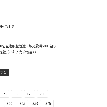
選同色兩盒
00包全港順豐速遞；散光款滿$800包順
指定款式不計入免郵優惠>>
天到貨
125
150
175
200
300
325
350
375