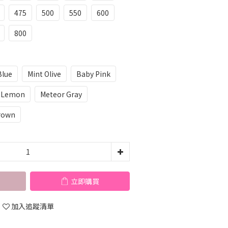
475
500
550
600
800
Blue
Mint Olive
Baby Pink
t Lemon
Meteor Gray
rown
立即購買
加入追蹤清單