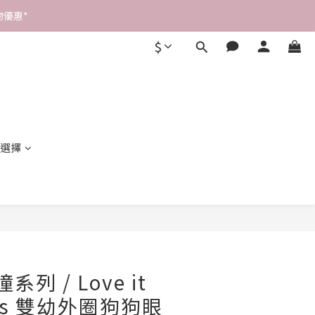
優惠* 
$
選擇
立即購買
瞳系列 / Love it
pcs 雙幼外圈狗狗眼