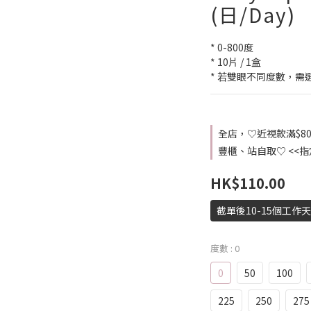
(日/Day)
* 0-800度
* 10片 / 1盒
* 若雙眼不同度數，需
全店，♡近視款滿$8
豐櫃、站自取♡ <<
HK$110.00
截單後10-15個工作
度數
: 0
0
50
100
225
250
275