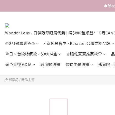
♠️單
Wonder Lens - 日韓隱形眼鏡代購 | 滿$800包順豐*｜8月CAN
🌼8月優惠專區🌼
<新色開售中> Karacon 台灣文創品牌
🎏日、台款特價款 - $380/4盒
💧眼乾寶寶推薦款♡
品
著色直徑 GDIA
高度數選擇
款式主題選擇
孤兒院 -
全部商品
/
新品上架