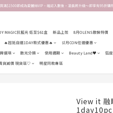
次買滿$1500即成為愛麗絲VIP，確認入數後，凌晨將升級～即享有95折購物
DY MAGIC抗藍光 低至$61盒
新品上架
8月OLENS散裝特價
🔥超抵自選1DAY款式優惠🔥
🛒月CON任選優惠
牌選項
散光分類
使用週期
Beauty Land♥
弧度
 清貨減價 現貨區♡
明星同款專區
View it 融
1day10