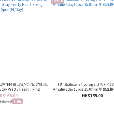
$390/3盒
方公售後陸續出貨/＜♡固定軸𓃹
＊新增silicone hydrogel 2色＊＜$
Stay Pretty Heart Fixing
10pcs (日/Day)
K$168.00
HK$155.00
185.00
9.1折