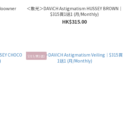
Noowner
＜散光＞DAViCH Astigmatism HUSSEY BROWN｜
$315買1送1 (月/Monthly)
HK$315.00
$315/買1送1