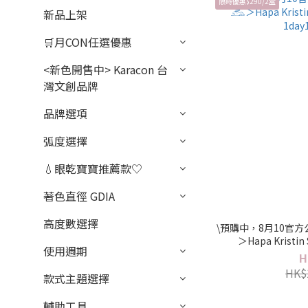
限時優惠$290/2盒
新品上架
🛒月CON任選優惠
<新色開售中> Karacon 台
灣文創品牌
品牌選項
弧度選擇
💧眼乾寶寶推薦款♡
著色直徑 GDIA
高度數選擇
\預購中，8月10官
＞Hapa Kristin 
使用週期
1day
H
HK$
款式主題選擇
輔助工具