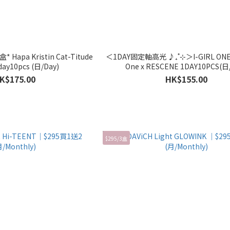
Titude
＜1DAY固定軸高光 ♪₊˚⊹＞I-GIRL ONE 
1day10pcs (日/Day)
One x RESCENE 1DAY10PCS(日
K$175.00
HK$155.00
$295/3盒