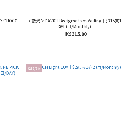
EY CHOCO｜
＜散光＞DAViCH Astigmatism Veiling｜$315買1
送1 (月/Monthly)
HK$315.00
$295/3盒