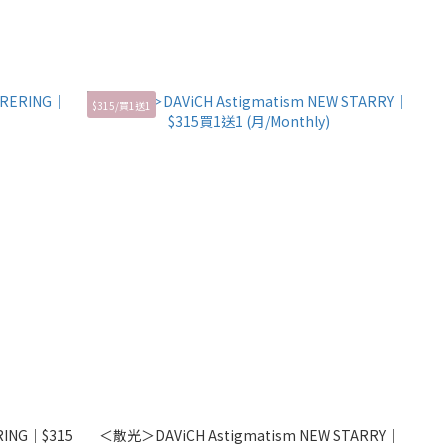
$315/買1送1
RING｜$315
＜散光＞DAViCH Astigmatism NEW STARRY｜