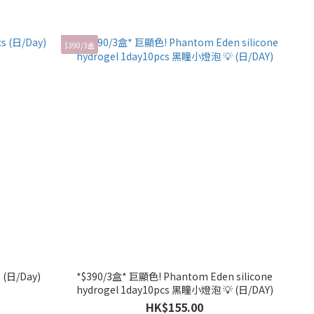
$390/3盒
Piton Silicone Hydrogel 1day10pcs (日/Day)
*$390/3盒* 巨顯色! Phantom Eden silicone
hydrogel 1day10pcs 黑瞳小燈泡 💡 (日/DAY)
HK$155.00