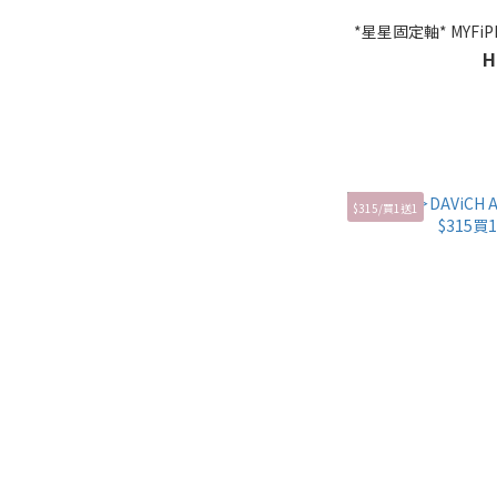
H
$315/買1送1