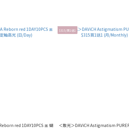
$315/買1送1
eborn red 1DAY10PCS 🎀 蝴
＜散光＞DAViCH Astigmatism PURE