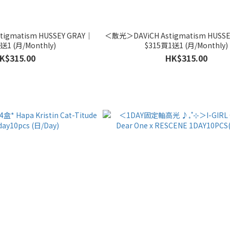
igmatism HUSSEY GRAY｜
＜散光＞DAViCH Astigmatism HUSS
送1 (月/Monthly)
$315買1送1 (月/Monthly)
K$315.00
HK$315.00