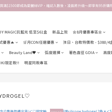
次買滿$1500即成為愛麗絲VIP，確認入數後，凌晨將升級～即享有95折購物
DY MAGIC抗藍光 低至$61盒
新品上架
🌼8月優惠專區🌼
式優惠🔥
🛒月CON任選優惠
🎏日、台款特價款 - $380/4
期
Beauty Land♥
弧度選擇
著色直徑 GDIA
高度
KI限定款!!
明星同款專區
HYDROGEL♡