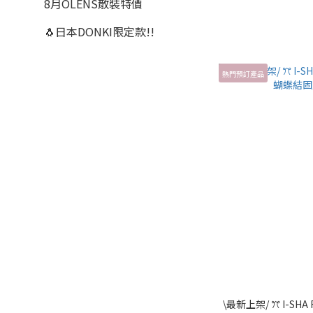
8月OLENS散裝特價
🐧日本DONKI限定款!!
熱門預訂產品
\最新上架/ ꔫ I-SHA R