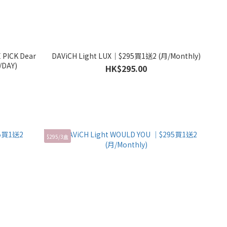
PICK Dear
DAViCH Light LUX｜$295買1送2 (月/Monthly)
/DAY)
HK$295.00
$295/3盒