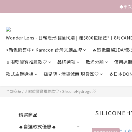
♠️單
Wonder Lens - 日韓隱形眼鏡代購 | 滿$800包順豐*｜8月CAN
<新色開售中> Karacon 台灣文創品牌
🔥超抵自選1DAY款
💧眼乾寶寶推薦款♡
品牌選項
散光分類
使用週
款式主題選擇
孤兒院 - 清貨減價 現貨區♡
🐧日本DON
全部商品
/
💧眼乾寶寶推薦款♡
/
SiliconeHydrogel♡
SILICONE
精選商品
🔥自選款式優惠🔥