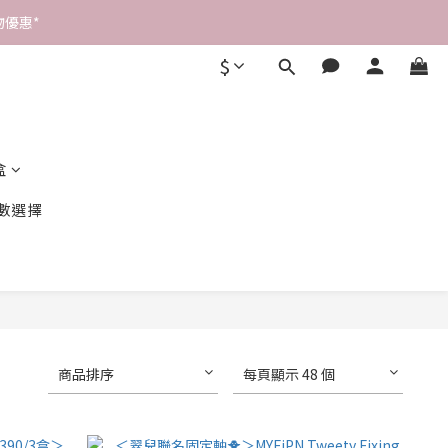
優惠* 
$
盒
數選擇
商品排序
每頁顯示 48 個