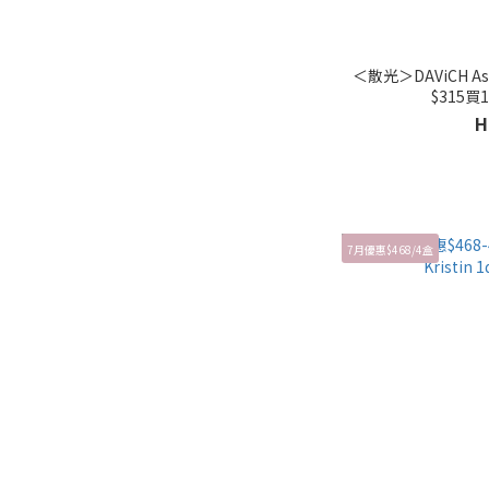
＜散光＞DAViCH Ast
$315買1
H
7月優惠$468/4盒